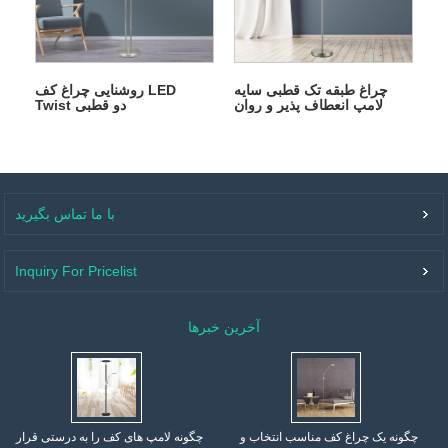
چراغ طبقه تک قطبی سایه
روشنایی چراغ کف LED
لامپ انعطاف پذیر و روان
Twist دو قطبی
با ما تماس بگیرید
Inquiry For Pricelist
آخرین خبرها
چگونه یک چراغ کف مناسب انتخاب و
چگونه لامپ های کف را به درستی قرار