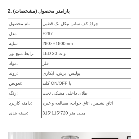
2. پارامتر محصول (مشخصات)
چراغ کف ساتن نیکل تک قطبی
نام محصول:
F267
مدل:
280×H1800mm
سایه:
LED 20 وات
رابط منبع نور:
فلز
مواد:
پولیش، برش، آبکاری
روند:
کلید ON/OFF پا
تعویض:
طلای داخلی مشکی تخت
رنگ:
اتاق نشیمن، اتاق خواب، مطالعه و غیره
دامنه کاربرد:
315*115*720 میلی متر
بسته بندی: