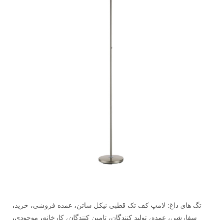
تگ های داغ: لامپ کف تک قطبی نیکل ساتن، عمده فروشی، خرید،
سفارشی، عمده، تولید کنندگان، تامین کنندگان، کارخانه، موجودی،