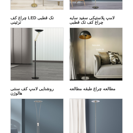
لامپ پلاستیکی سفید سایه
چراغ کف LED تک قطبی
چراغ کف تک قطبی
تزئینی
مطالعه چراغ طبقه مطالعه
روشنایی لامپ کف سنتی
هالوژن