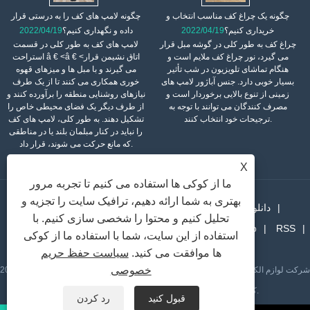
چگونه یک چراغ کف مناسب انتخاب و
چگونه لامپ های کف را به درستی قرار
خریداری کنیم؟
2022/04/19
داده و نگهداری کنیم؟
2022/04/19
چراغ کف به طور کلی در گوشه مبل قرار
لامپ های کف به طور کلی در قسمت
می گیرد، نور چراغ کف ملایم است و
استراحت â € <â € <اتاق نشیمن قرار
هنگام تماشای تلویزیون در شب تأثیر
می گیرند و با مبل ها و میزهای قهوه
بسیار خوبی دارد. جنس آباژور لامپ های
خوری همکاری می کنند تا از یک طرف
زمینی از تنوع بالایی برخوردار است و
نیازهای روشنایی منطقه را برآورده کنند و
مصرف کنندگان می توانند با توجه به
از طرف دیگر یک فضای محیطی خاص را
ترجیحات خود انتخاب کنند.
تشکیل دهند. به طور کلی، لامپ های کف
را نباید در کنار مبلمان بلند یا در مناطقی
که مانع حرکت می شوند، قرار داد.
X
ما از کوکی ها استفاده می کنیم تا تجربه مرور
بهتری به شما ارائه دهیم، ترافیک سایت را تجزیه و
دانلود
اخبار
محصولات
درباره ما
صفحه اصلی
تحلیل کنیم و محتوا را شخصی سازی کنیم. با
RSS
Sitemap
پیوندها
با ما تماس بگیرید
ارسال استعلام
استفاده از این سایت، شما با استفاده ما از کوکی
XML
Privacy Policy
ها موافقت می کنید.
سیاست حفظ حریم
خصوصی
کپی رایت © 2022 UTIIME (FOSHAN) شرکت لوازم الکتریکی ، با مسئولیت محدود. - لامپ
کف ، لامپ میز ، لامپ کف سه پایه - کلیه حقوق محفوظ است.
قبول کنید
رد کردن