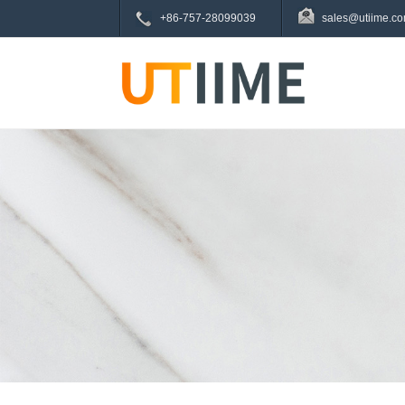
+86-757-28099039
sales@utiime.c