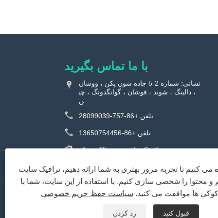
با ما تماس بگیرید
نشانی: شماره 2-5 جاده شون پکن ، ووشان
، دالینگ ، شوند ، فوشان ، گوانگدونگ ، چی
ن
تلفن:
+86-757-28099039
تلفن:
+86-13650754456
sales@utiime.com
پست الکترونیک:
فکس: +86-757-22823191
ه می کنیم تا تجربه مرور بهتری به شما ارائه دهیم، ترافیک سایت
م و محتوا را شخصی سازی کنیم. با استفاده از این سایت، شما با
 کوکی ها موافقت می کنید.
سیاست حفظ حریم خصوصی
محصولات
درباره ما
صفحه اصلی
قبول کنید
رد کردن