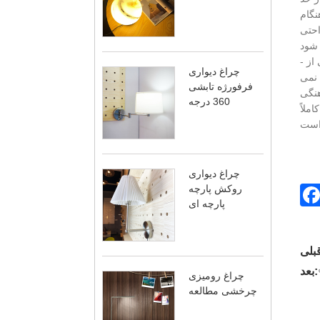
نگام
احتی
- اگر هنوز هم می‌خواهید هنگام خرید چراغ‌های کفی بیشتر پیش بروید، ممکن است بخواهید برای دیدن «مدل لامپ‌های کف» به برخی از
چراغ دیواری
 نمی
فرفورژه تابشی
هنگی
360 درجه
ملاً
چراغ دیواری
روکش پارچه
پارچه ای
بعد:
چراغ رومیزی
چرخشی مطالعه