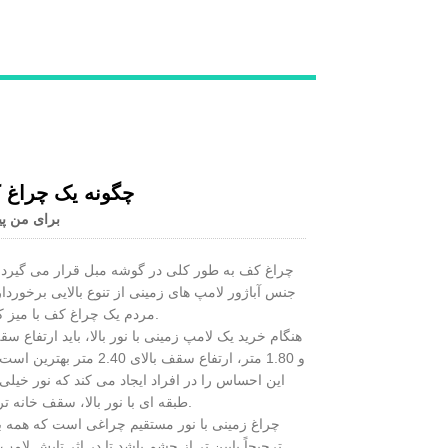
چگونه یک چراغ 
برای من پی
چراغ کف به طور کلی در گوشه مبل قرار می گیرد، ن
جنس آباژور لامپ های زمینی از تنوع بالایی برخوردا
مردم یک چراغ کف با میز کوچک را ترجیح می دهند زیرا امکان قرار دادن تلفن ثابت روی میز کوچک وجود دارد.
و 1.80 متر، ارتفاع سق
این احساس را در افراد ایجاد می کند که نور خیل
طبقه ای با نور بالا، سقف خانه ترجیحاً باید سفید یا روشن باشد و متریال سقف ترجیحاً اثر بازتابی خاصی داشته باشد.
ترجیحاً پایین تر از چشم باشد تا در اثر تابش لا