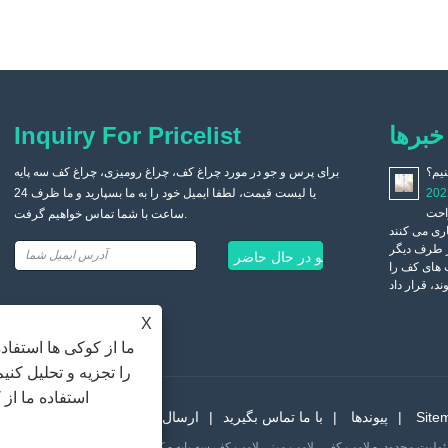
خبرها
Inquiry For Pricelist
نیم؟
چگونه یک چراغ کف مناسب انتخاب و خریداری کنیم؟
2022/04/19
برای پرس و جو در مورد چراغ کف، چراغ رومیزی، چراغ کف سه پایه
چراغ کف به طور کلی در گوشه مبل قرار می گیرد، نور چراغ کف
202
یا لیست قیمت، لطفا ایمیل خود را به ما بسپارید و ما ظرف 24
ملایم است و هنگام تماشای تلویزیون در شب تأثیر بسیار خوبی
<اتاق
ساعت با شما تماس خواهیم گرفت.
دارد. جنس آباژور لامپ های زمینی از تنوع بالایی برخوردار است و مصرف
ری می کنند
کنندگان می توانند با توجه به ترجیحات خود انتخاب کنند.
از طرف دیگر
 های کف را
X
ما از کوکی ها استفاد
را تجزیه و تحلیل کنی
استفاده ما از
Site
پیوندها
با ما تماس بگیرید
ارسال استعلام
دانلود
اخبار