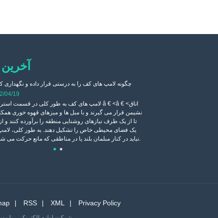
آخرین 
اری کنیم؟
2022/04/19
چگونه لامپ های کف را به درستی قرار داده و نگهداری ک
می گیرد، نور چراغ کف
2/04/19
ر شب تأثیر بسیار خوبی
لامپ های کف به طور کلی در قسمت استراحت â € <â € 
ع بالایی برخوردار است و مصرف
نشیمن قرار می گیرند و با مبل ها و میزهای قهوه خوری همکا
تا از یک طرف نیازهای روشنایی منطقه را برآورده کنند و 
یک فضای محیطی خاص را تشکیل دهند. به طور کلی، لامپ
نباید در کنار مبلمان بلند یا در مناطقی که مانع حرکت می شوند، قرار داد.
map
RSS
XML
Privacy Policy
کپی رایت © 2022 UTIIME (FOSHAN) شرکت لوازم الکتریکی ، با مسئولیت محدود. - لامپ کف ، لامپ میز ، لامپ کف سه پایه - کلیه حقوق محفوظ است.