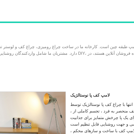
شامل واردکنندگان روشنایی، واردکنندگان لوازم خانگی، فروشگاه های زنجیره ای DIY، خرده فروشان آنلاین هستند
لامپ کف پا نوستالژیک
ا با چراغ کف پا نوستالژیک توسط Utiime
، تأمین کننده پیشرو از چین منتقل کنید. این لامپ کف منحصر به فرد ، تجسم کاملی از
ای یک پا چرخش متمایز برای جذابیت
وشنایی قابل تنظیم است. Utiime به عنوان منبع قابل اعتماد شما
 لامپ کف با ساخت و سازهای محکم ،