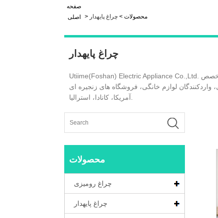
صفحه
محصولات
>
چراغ پایهدار
>
اصلی
چراغ پایهدار
Utiime(Foshan) Electric Appliance Co.,Ltd. یکی از تولید کنندگان و تامین کنندگان معروف لامپ طبقه چین است. کارخانه ما در ساخت چراغ رومیزی، چراغ کف و لوستر تخصص
آمریکا، کانادا، استرالیا.
محصولات
چراغ رومیزی
چراغ پایهدار