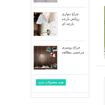
چراغ دیواری
روکش پارچه
پارچه ای
چراغ رومیزی
چرخشی مطالعه
همه محصولات جدید