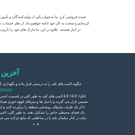
کرده‌ایم و سخت به کار خود ادامه خواهیم داد. از نظر خدمات، م
در انبار هستند. علاوه بر این، ما مارک های خود را داریم
آخرین 
اری کنیم؟
2022/04/19
چگونه لامپ های کف را به درستی قرار داده و نگهداری ک
می گیرد، نور چراغ کف
2/04/19
ر شب تأثیر بسیار خوبی
لامپ های کف به طور کلی در قسمت استراحت â € <â € 
ع بالایی برخوردار است و مصرف
نشیمن قرار می گیرند و با مبل ها و میزهای قهوه خوری همکا
تا از یک طرف نیازهای روشنایی منطقه را برآورده کنند و 
یک فضای محیطی خاص را تشکیل دهند. به طور کلی، لامپ
نباید در کنار مبلمان بلند یا در مناطقی که مانع حرکت می شوند، قرار داد.