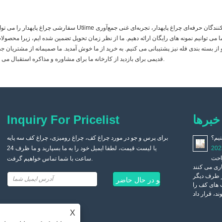
سفارشی چراغ پایهدار را می توان از Utiime عمده فروشی کرد. ما به‌عنوان یکی از تولیدکنندگان و تأمین‌کنندگان حرفه‌ای چراغ پایهدار، تج
ا می توانیم نمونه های رایگان ارائه دهیم. ما از نظر زمان تحویل تضمین شده ایم، زیرا محصولا
 و از بسته بندی فله نیز پشتیبانی می کنیم. به خرید از ما خوش آمدید. ما صمیمانه از مشتریان جد
قدیمی برای بازدید از کارخانه ما برای مشاوره و مذاکره استقبال می کنیم.
خبرها
Inquiry For Pricelist
نیم؟
چگونه یک چراغ کف مناسب انتخاب و خریداری کنیم؟
2022/04/19
برای پرس و جو در مورد چراغ کف، چراغ رومیزی، چراغ کف سه پایه
چراغ کف به طور کلی در گوشه مبل قرار می گیرد، نور چراغ کف
202
یا لیست قیمت، لطفا ایمیل خود را به ما بسپارید و ما ظرف 24
ملایم است و هنگام تماشای تلویزیون در شب تأثیر بسیار خوبی
<اتاق
ساعت با شما تماس خواهیم گرفت.
دارد. جنس آباژور لامپ های زمینی از تنوع بالایی برخوردار است و مصرف
ری می کنند
کنندگان می توانند با توجه به ترجیحات خود انتخاب کنند.
از طرف دیگر
 های کف را
X