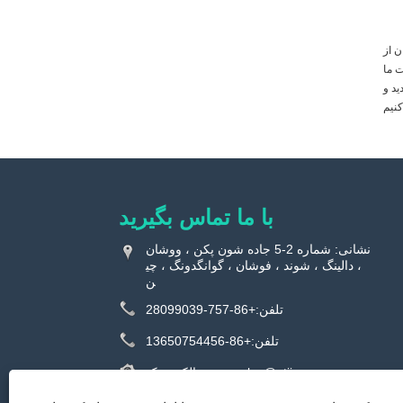
ربه‌ای غنی جمع‌آوری
ت ما
ید و
با ما تماس بگیرید
نشانی: شماره 2-5 جاده شون پکن ، ووشان
، دالینگ ، شوند ، فوشان ، گوانگدونگ ، چی
ن
تلفن:
+86-757-28099039
تلفن:
+86-13650754456
sales@utiime.com
پست الکترونیک: