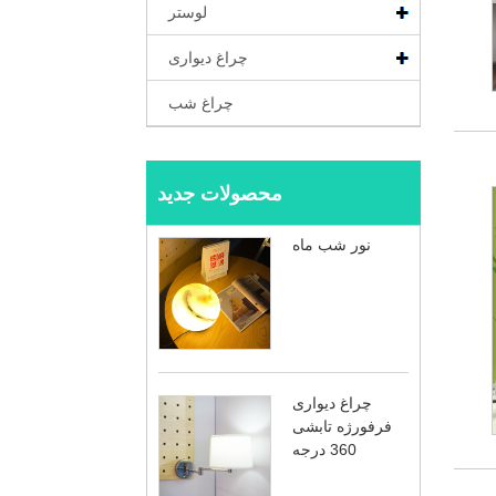
لوستر
چراغ دیواری
چراغ شب
محصولات جدید
نور شب ماه
چراغ دیواری
فرفورژه تابشی
360 درجه