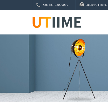
+86-757-28099039
sales@utiime.c