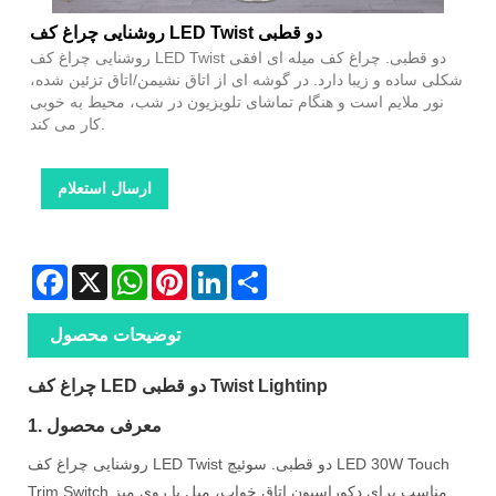
روشنایی چراغ کف LED Twist دو قطبی
روشنایی چراغ کف LED Twist دو قطبی. چراغ کف میله ای افقی
شکلی ساده و زیبا دارد. در گوشه ای از اتاق نشیمن/اتاق تزئین شده،
نور ملایم است و هنگام تماشای تلویزیون در شب، محیط به خوبی
کار می کند.
ارسال استعلام
Facebook
X
WhatsApp
Pinterest
LinkedIn
Share
توضیحات محصول
چراغ کف LED دو قطبی Twist Lightinp
1. معرفی محصول
روشنایی چراغ کف LED Twist دو قطبی. سوئیچ LED 30W Touch
Trim Switch مناسب برای دکوراسیون اتاق خواب، مبل یا روی میز.