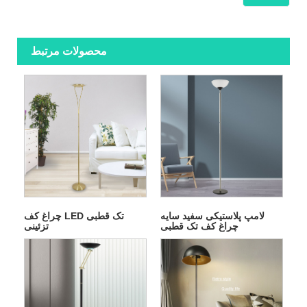
محصولات مرتبط
لامپ پلاستیکی سفید سایه
چراغ کف LED تک قطبی
چراغ کف تک قطبی
تزئینی