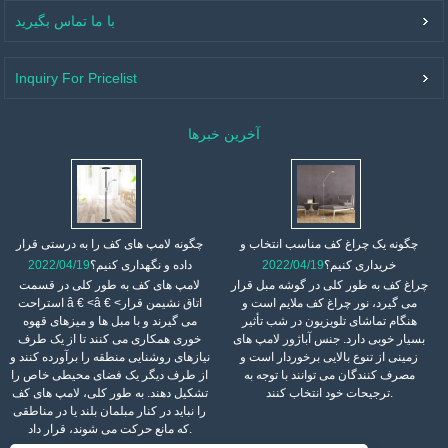
با ما تماس بگیرید
Inquiry For Pricelist
آخرین خبرها
چگونه یک چراغ کف مناسب انتخاب و
چگونه لامپ های کف را به درستی قرار
خریداری کنیم؟
2022/04/19
داده و نگهداری کنیم؟
2022/04/19
چراغ کف به طور کلی در گوشه مبل قرار
لامپ های کف به طور کلی در قسمت
می گیرد، نور چراغ کف ملایم است و
استراحت â € <â € <اتاق نشیمن قرار
هنگام تماشای تلویزیون در شب تأثیر
می گیرند و با مبل ها و میزهای قهوه
بسیار خوبی دارد. جنس آباژور لامپ های
خوری همکاری می کنند تا از یک طرف
زمینی از تنوع بالایی برخوردار است و
نیازهای روشنایی منطقه را برآورده کنند و
مصرف کنندگان می توانند با توجه به
از طرف دیگر یک فضای محیطی خاص را
ترجیحات خود انتخاب کنند.
تشکیل دهند. به طور کلی، لامپ های کف
را نباید در کنار مبلمان بلند یا در مناطقی
که مانع حرکت می شوند، قرار داد.