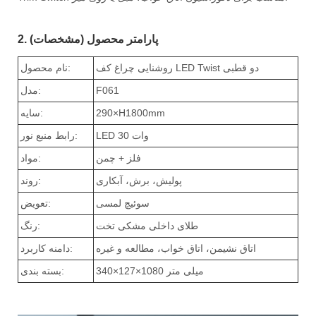
2. پارامتر محصول (مشخصات)
روشنایی چراغ کف LED Twist دو قطبی
نام محصول:
F061
مدل:
290×H1800mm
سایه:
LED 30 وات
رابط منبع نور:
فلز + چمن
مواد:
پولیش، برش، آبکاری
روند:
سوئیچ لمسی
تعویض:
طلای داخلی مشکی تخت
رنگ:
اتاق نشیمن، اتاق خواب، مطالعه و غیره
دامنه کاربرد:
340×127×1080 میلی متر
بسته بندی: