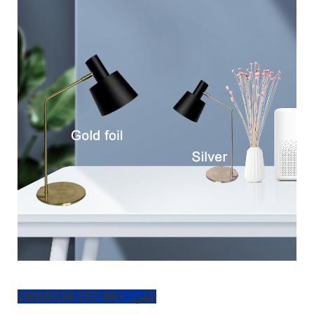
تلفن: +86-757-28099039