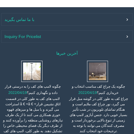
با ما تماس بگیرید
Inquiry For Pricelist
آخرین خبرها
چگونه یک چراغ کف مناسب انتخاب و
چگونه لامپ های کف را به درستی قرار
خریداری کنیم؟
2022/04/19
داده و نگهداری کنیم؟
2022/04/19
چراغ کف به طور کلی در گوشه مبل قرار
لامپ های کف به طور کلی در قسمت
می گیرد، نور چراغ کف ملایم است و
استراحت â € <â € <اتاق نشیمن قرار
هنگام تماشای تلویزیون در شب تأثیر
می گیرند و با مبل ها و میزهای قهوه
بسیار خوبی دارد. جنس آباژور لامپ های
خوری همکاری می کنند تا از یک طرف
زمینی از تنوع بالایی برخوردار است و
نیازهای روشنایی منطقه را برآورده کنند و
مصرف کنندگان می توانند با توجه به
از طرف دیگر یک فضای محیطی خاص را
ترجیحات خود انتخاب کنند.
تشکیل دهند. به طور کلی، لامپ های کف