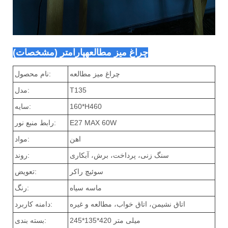
چراغ میز مطالعه
پارامتر (مشخصات)
چراغ میز مطالعه
نام محصول:
T135
مدل:
160*H460
سایه:
E27 MAX 60W
رابط منبع نور:
اهن
مواد:
سنگ زنی، پرداخت، برش، آبکاری
روند:
سوئیچ راکر
تعویض:
ماسه سیاه
رنگ:
اتاق نشیمن، اتاق خواب، مطالعه و غیره
دامنه کاربرد:
245*135*420 میلی متر
بسته بندی: