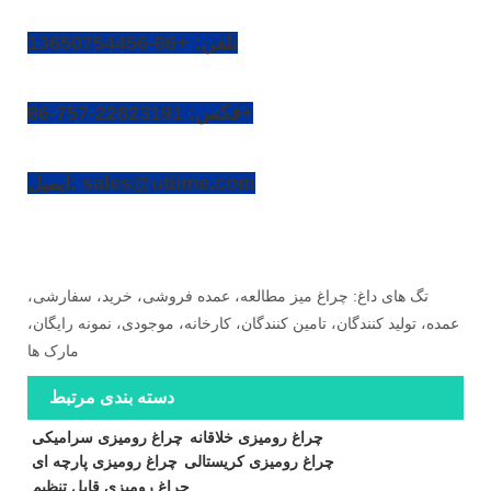
تلفن: +86-13650754456
فکس: 22823191-757-86+
ایمیل: sales@utiime.com
تگ های داغ: چراغ میز مطالعه، عمده فروشی، خرید، سفارشی،
عمده، تولید کنندگان، تامین کنندگان، کارخانه، موجودی، نمونه رایگان،
مارک ها
دسته بندی مرتبط
چراغ رومیزی خلاقانه
چراغ رومیزی سرامیکی
چراغ رومیزی کریستالی
چراغ رومیزی پارچه ای
چراغ رومیزی قابل تنظیم