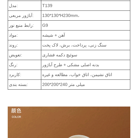
T139
مدل:
130*130*H230mm،
آباژور مربعی:
G9
رابط منبع نور:
آهن + شیشه
مواد:
سنگ زنی، پرداخت، برش، لاک پخت
روند:
سوئیچ دکمه فشاری
تعویض:
بدنه اصلی مشکی + طرح آباژور
رنگ:
اتاق نشیمن، اتاق خواب، مطالعه و غیره
کاربرد:
200*200*240 میلی متر
بسته بندی: