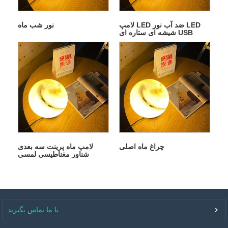
لامپ LED ضد آب نور LED
نور شب ماه
شیشه ای ستاره ای USB
چراغ ماه اصلی
لامپ ماه پرینت سه بعدی
شناور مغناطیسی لمسی
با ما تماس بگیرید