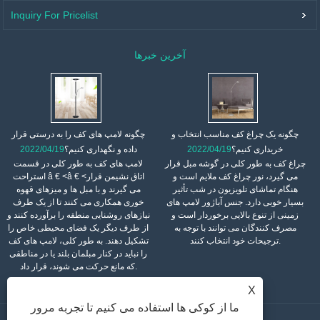
Inquiry For Pricelist
آخرین خبرها
چگونه یک چراغ کف مناسب انتخاب و
چگونه لامپ های کف را به درستی قرار
خریداری کنیم؟
2022/04/19
داده و نگهداری کنیم؟
2022/04/19
چراغ کف به طور کلی در گوشه مبل قرار
لامپ های کف به طور کلی در قسمت
می گیرد، نور چراغ کف ملایم است و
استراحت â € <â € <اتاق نشیمن قرار
هنگام تماشای تلویزیون در شب تأثیر
می گیرند و با مبل ها و میزهای قهوه
بسیار خوبی دارد. جنس آباژور لامپ های
خوری همکاری می کنند تا از یک طرف
زمینی از تنوع بالایی برخوردار است و
نیازهای روشنایی منطقه را برآورده کنند و
مصرف کنندگان می توانند با توجه به
از طرف دیگر یک فضای محیطی خاص را
ترجیحات خود انتخاب کنند.
تشکیل دهند. به طور کلی، لامپ های کف
را نباید در کنار مبلمان بلند یا در مناطقی
که مانع حرکت می شوند، قرار داد.
X
ما از کوکی ها استفاده می کنیم تا تجربه مرور