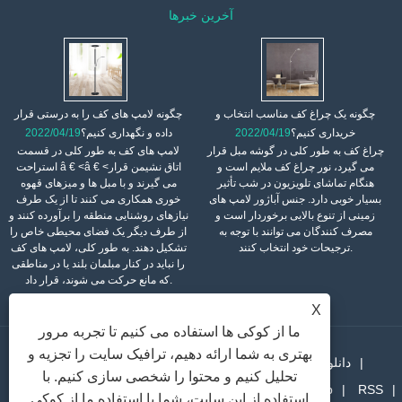
آخرین خبرها
چگونه یک چراغ کف مناسب انتخاب و
چگونه لامپ های کف را به درستی قرار
خریداری کنیم؟
2022/04/19
داده و نگهداری کنیم؟
2022/04/19
چراغ کف به طور کلی در گوشه مبل قرار
لامپ های کف به طور کلی در قسمت
می گیرد، نور چراغ کف ملایم است و
استراحت â € <â € <اتاق نشیمن قرار
هنگام تماشای تلویزیون در شب تأثیر
می گیرند و با مبل ها و میزهای قهوه
بسیار خوبی دارد. جنس آباژور لامپ های
خوری همکاری می کنند تا از یک طرف
زمینی از تنوع بالایی برخوردار است و
نیازهای روشنایی منطقه را برآورده کنند و
مصرف کنندگان می توانند با توجه به
از طرف دیگر یک فضای محیطی خاص را
ترجیحات خود انتخاب کنند.
تشکیل دهند. به طور کلی، لامپ های کف
را نباید در کنار مبلمان بلند یا در مناطقی
که مانع حرکت می شوند، قرار داد.
X
ما از کوکی ها استفاده می کنیم تا تجربه مرور
بهتری به شما ارائه دهیم، ترافیک سایت را تجزیه و
دانلود
اخبار
محصولات
درباره ما
صفحه اصلی
تحلیل کنیم و محتوا را شخصی سازی کنیم. با
RSS
Sitemap
پیوندها
با ما تماس بگیرید
ارسال استعلام
استفاده از این سایت، شما با استفاده ما از کوکی