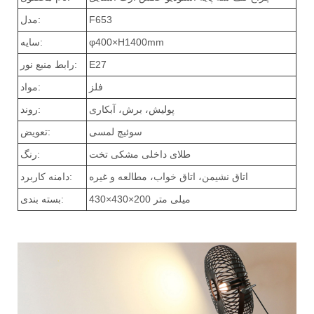
F653
مدل:
φ400×H1400mm
سایه:
E27
رابط منبع نور:
فلز
مواد:
پولیش، برش، آبکاری
روند:
سوئیچ لمسی
تعویض:
طلای داخلی مشکی تخت
رنگ:
اتاق نشیمن، اتاق خواب، مطالعه و غیره
دامنه کاربرد:
430×430×200 میلی متر
بسته بندی: