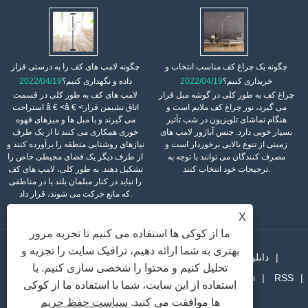
چگونه یک چراغ کف مناسب انتخاب و
چگونه لامپ های کف را به درستی قرار
خریداری کنیم؟
2022/04/19
داده و نگهداری کنیم؟
2022/04/19
چراغ کف به طور کلی در گوشه مبل قرار
لامپ های کف به طور کلی در قسمت
می گیرد، نور چراغ کف ملایم است و
استراحت â € <â € <اتاق نشیمن قرار
هنگام تماشای تلویزیون در شب تأثیر
می گیرند و با مبل ها و میزهای قهوه
بسیار خوبی دارد. جنس آباژور لامپ های
خوری همکاری می کنند تا از یک طرف
زمینی از تنوع بالایی برخوردار است و
نیازهای روشنایی منطقه را برآورده کنند و
مصرف کنندگان می توانند با توجه به
از طرف دیگر یک فضای محیطی خاص را
ترجیحات خود انتخاب کنند.
تشکیل دهند. به طور کلی، لامپ های کف
را نباید در کنار مبلمان بلند یا در مناطقی
که مانع حرکت می شوند، قرار داد.
X
ما از کوکی ها استفاده می کنیم تا تجربه مرور
بهتری به شما ارائه دهیم، ترافیک سایت را تجزیه و
دانلود
اخبار
محصولات
درباره ما
صفحه اصلی
تحلیل کنیم و محتوا را شخصی سازی کنیم. با
RSS
Sitemap
پیوندها
با ما تماس بگیرید
ارسال استعلام
استفاده از این سایت، شما با استفاده ما از کوکی
XML
Privacy Policy
ها موافقت می کنید.
سیاست حفظ حریم