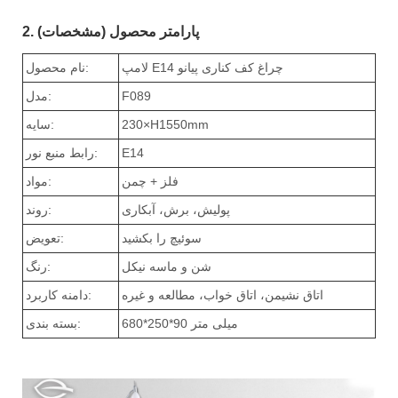
2. پارامتر محصول (مشخصات)
لامپ E14 چراغ کف کناری پیانو
نام محصول:
F089
مدل:
230×H1550mm
سایه:
E14
رابط منبع نور:
فلز + چمن
مواد:
پولیش، برش، آبکاری
روند:
سوئیچ را بکشید
تعویض:
شن و ماسه نیکل
رنگ:
اتاق نشیمن، اتاق خواب، مطالعه و غیره
دامنه کاربرد:
680*250*90 میلی متر
بسته بندی: