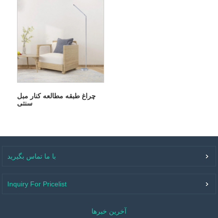
چراغ طبقه مطالعه کنار مبل
سنتی
با ما تماس بگیرید
Inquiry For Pricelist
آخرین خبرها